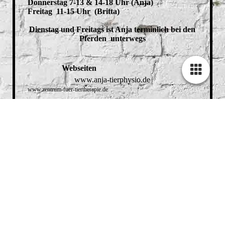
Donnerstag 7-13 & 14-18 Uhr (Anja)
Freitag 11-15 Uhr (Britta)
Dienstag und Freitags ist Anja terminlich bei den
Pferden unterwegs
Webseiten
www.anja-tierphysio.de
www.zentrum-fuer-tiertherapie.de
Bemer Gefäßtherapie
https://anja-
koch.bemergroup.com/de_DE/animal-line/home
Regeln für versäumte oder nicht abgesagten Termine!
Wenn Sie verhindert sind mindestens 24 std. vor
Ihrem Termin. Bei nicht erscheinen oder verpasster
Absage müssen wir Ihnen leider 40 € Ausfall
berechnen!