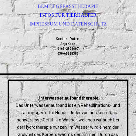
BEMER GEFÄSSTHERAPIE
INFOS FÜR TIERHALTER
IMPRESSUM UND DATENSCHUTZ
Kontakt Daten
Anja Koch
0163-2308607
030-65865380
Unterwasserlaufbandtherapie
Das Unterwasserlaufband ist ein Rehabilitations- und
Trainingsgerät für Hunde. Jeder von uns kennt das
schwerelose Gefühl im Wasser, welches wir auch bei
der Hydrotherapie nutzen. Im Wasser wird einem der
Großteil des Körpergewichts genommen. Durch das